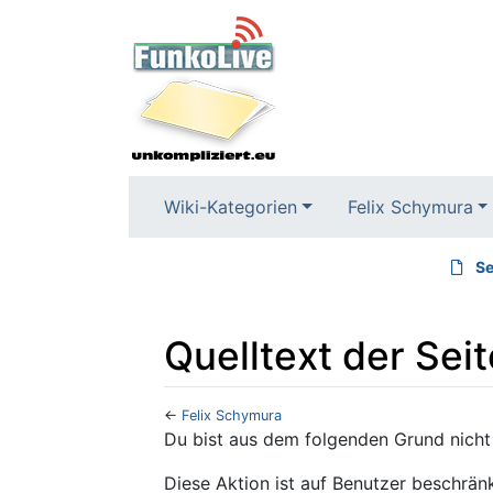
Wiki-Kategorien
Felix Schymura
Se
Quelltext der Sei
←
Felix Schymura
Wechseln zu:
Navigation
,
Suche
Du bist aus dem folgenden Grund nicht 
Diese Aktion ist auf Benutzer beschränk