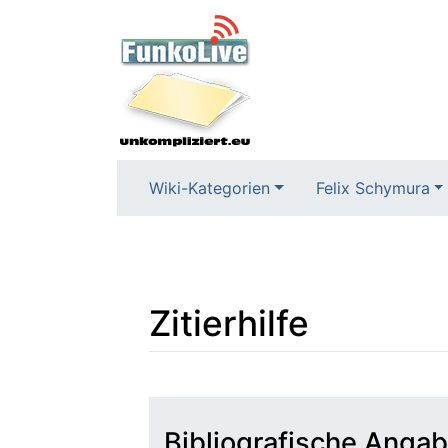
Wiki-Kategorien
Felix Schymura
Zitierhilfe
Wechseln zu:
Navigation
,
Suche
Bibliografische Angab