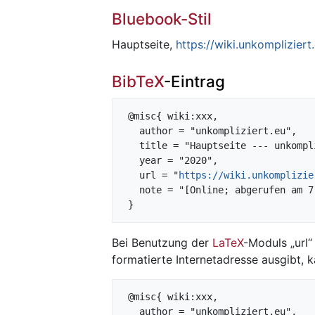
Bluebook-Stil
Hauptseite,
https://wiki.unkomplizier
BibTeX
-Eintrag
 @misc{ wiki:xxx,

   author = "unkompliziert.eu",

   title = "Hauptseite --- unkompliziert.eu{,} ",

   year = "2020",

   url = "
https://wiki.unkomplizie
   note = "[Online; abgerufen am 7. August 2026]"

Bei Benutzung der
LaTeX
-Moduls „url“ 
formatierte Internetadresse ausgibt
 @misc{ wiki:xxx,

   author = "unkompliziert.eu",
